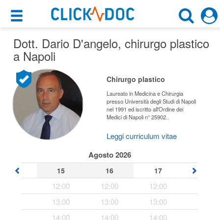
×
×
Dott. Dario D'angelo
Motore di ricerca
, chirurgo plastico
Cosa possiamo offrirti
a Napoli
Cerca uno specialista
Per i pazienti
Chirurgo plastico
Chirurgo Plastico
Prenota una visita
Laureato in Medicina e Chirurgia
presso Università degli Studi di Napoli
Napoli (NA)
nel 1991 ed iscritto all'Ordine dei
Ricerca specialisti
Medici di Napoli n° 25902..
Consulti online
Leggi curriculum vitae
CERCA
(su medicitalia.it)
Agosto 2026
15
16
17
Per gli specialisti
12:00
12:00
12:00
Prenotazioni online
13:00
13:00
13:00
Planner e rubrica in cloud
14:00
14:00
14:00