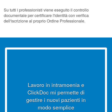
Su tutti i professionisti viene eseguito il controllo
documentale per certificare l'identità con verifica
dell'iscrizione al proprio Ordine Professionale.
enia e
tte di
Lavoro in due città distan
ienti in
loro e il web mi permett
ce
essere sempre aggiorn