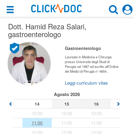
×
×
Dott. Hamid Reza Salari
Motore di ricerca
,
Cosa possiamo offrirti
gastroenterologo
Cerca uno specialista
Per i pazienti
Gastroenterologo
Gastroenterologo
Prenota una visita
Laureato in Medicina e Chirurgia
presso Università degli Studi di
Roma (RM)
Perugia nel 1987 ed iscritto all'Ordine
Ricerca specialisti
dei Medici di Perugia n° 4854..
Consulti online
Leggi curriculum vitae
CERCA
(su medicitalia.it)
Agosto 2026
14
15
16
Per gli specialisti
10:00
10:00
10:00
Prenotazioni online
11:00
11:00
11:00
Planner e rubrica in cloud
12:00
12:00
12:00