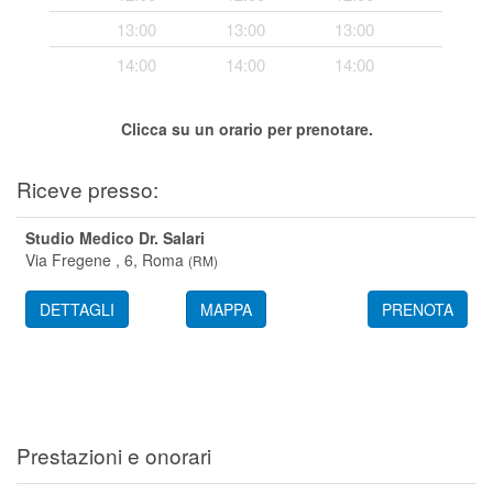
Segreteria virtuale
13:00
13:00
13:00
14:00
14:00
14:00
Teleconsulto
Clicca su un orario per prenotare.
Riceve presso:
Studio Medico Dr. Salari
Via Fregene , 6,
Roma
(
RM
)
DETTAGLI
MAPPA
PRENOTA
Prestazioni e onorari