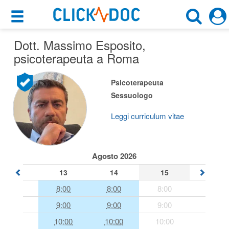
×
×
Dott. Massimo Esposito
Motore di ricerca
,
Cosa possiamo offrirti
psicoterapeuta a Roma
Cerca uno specialista
Per i pazienti
Psicoterapeuta
Psicoterapeuta
Sessuologo
Prenota una visita
Roma (RM)
Ricerca specialisti
Leggi curriculum vitae
Consulti online
CERCA
(su medicitalia.it)
Agosto 2026
13
14
15
Per gli specialisti
8:00
8:00
8:00
Prenotazioni online
9:00
9:00
9:00
Planner e rubrica in cloud
10:00
10:00
10:00