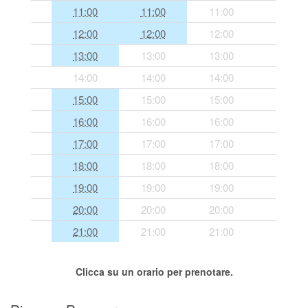
11:00
11:00
11:00
Segreteria virtuale
12:00
12:00
12:00
Teleconsulto
13:00
13:00
13:00
14:00
14:00
14:00
15:00
15:00
15:00
16:00
16:00
16:00
17:00
17:00
17:00
18:00
18:00
18:00
19:00
19:00
19:00
20:00
20:00
20:00
21:00
21:00
21:00
Clicca su un orario per prenotare.