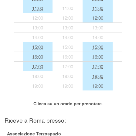
Segreteria virtuale
11:00
11:00
11:00
12:00
12:00
12:00
Teleconsulto
13:00
13:00
13:00
14:00
14:00
14:00
15:00
15:00
15:00
16:00
16:00
16:00
17:00
17:00
17:00
18:00
18:00
18:00
19:00
19:00
19:00
Clicca su un orario per prenotare.
Riceve a Roma presso:
Associazione Terzospazio