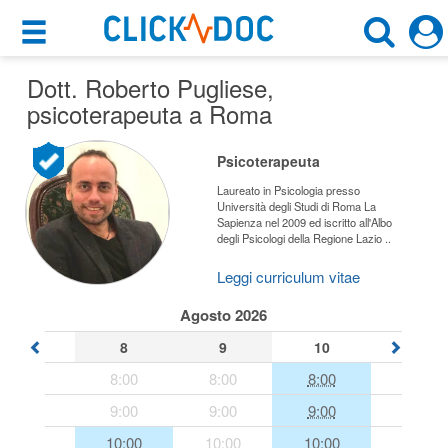
×
×
Dott. Roberto Pugliese
Motore di ricerca
,
Cosa possiamo offrirti
psicoterapeuta a Roma
Cerca uno specialista
Per i pazienti
Psicoterapeuta
Psicoterapeuta
Prenota una visita
Laureato in Psicologia presso
Università degli Studi di Roma La
Roma (RM)
Sapienza nel 2009 ed iscritto all'Albo
Ricerca specialisti
degli Psicologi della Regione Lazio ..
Consulti online
Leggi curriculum vitae
CERCA
(su medicitalia.it)
Agosto 2026
8
9
10
Per gli specialisti
8:00
8:00
8:00
Prenotazioni online
9:00
9:00
9:00
Planner e rubrica in cloud
10:00
10:00
10:00