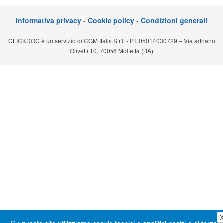
Segreteria virtuale
Informativa privacy
-
Cookie policy
-
Condizioni generali
Teleconsulto
CLICKDOC è un servizio di CGM Italia S.r.l. - P.I. 05014030729 – Via adriano
Olivetti 10, 70056 Molfetta (BA)