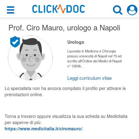
×
×
Prof. Ciro Mauro
Motore di ricerca
, urologo a Napoli
Cosa possiamo offrirti
Cerca uno specialista
Urologo
Per i pazienti
Urologo
Laureato in Medicina e Chirurgia
presso università di Napoli nel 75 ed
Prenota una visita
iscritto all'Ordine dei Medici di Napoli
n° 12636..
Napoli (NA)
Ricerca specialisti
Leggi curriculum vitae
Consulti online
CERCA
Lo specialista non ha ancora compilato il profilo per attivare le
(su medicitalia.it)
prenotazioni online.
Per gli specialisti
Torna a trovarci oppure visualizza la sua scheda su Medicitalia
Prenotazioni online
per saperne di più:
https://www.medicitalia.it/ciromauro/
.
Planner e rubrica in cloud