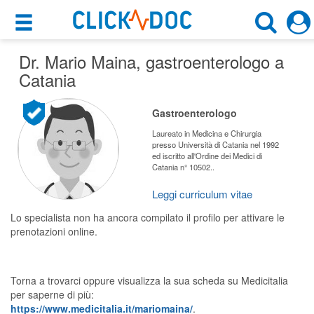
×
×
Dr. Mario Maina
Motore di ricerca
, gastroenterologo a
Cosa possiamo offrirti
Catania
Cerca uno specialista
Per i pazienti
Gastroenterologo
Gastroenterologo
Prenota una visita
Laureato in Medicina e Chirurgia
presso Università di Catania nel 1992
Catania (CT)
ed iscritto all'Ordine dei Medici di
Ricerca specialisti
Catania n° 10502..
Consulti online
Leggi curriculum vitae
CERCA
(su medicitalia.it)
Lo specialista non ha ancora compilato il profilo per attivare le
prenotazioni online.
Per gli specialisti
Prenotazioni online
Torna a trovarci oppure visualizza la sua scheda su Medicitalia
per saperne di più:
Planner e rubrica in cloud
https://www.medicitalia.it/mariomaina/
.