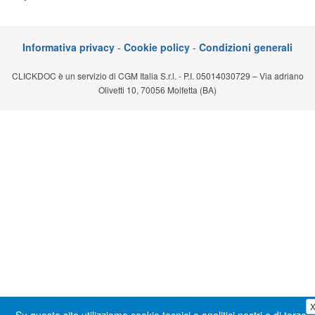
Segreteria virtuale
Teleconsulto
Informativa privacy
-
Cookie policy
-
Condizioni generali
CLICKDOC è un servizio di CGM Italia S.r.l. - P.I. 05014030729 – Via adriano
Olivetti 10, 70056 Molfetta (BA)