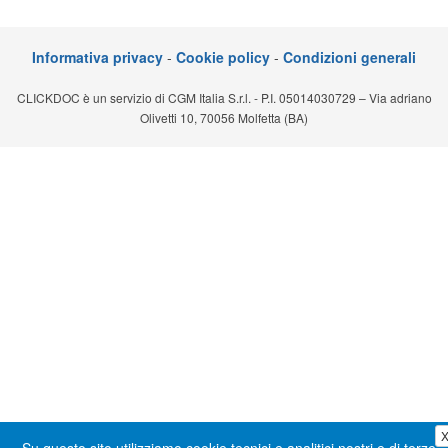
Segreteria virtuale
Informativa privacy
-
Cookie policy
-
Condizioni generali
Teleconsulto
CLICKDOC è un servizio di CGM Italia S.r.l. - P.I. 05014030729 – Via adriano
Olivetti 10, 70056 Molfetta (BA)