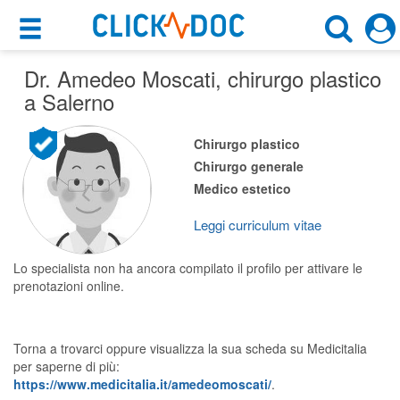
×
×
Dr. Amedeo Moscati
Motore di ricerca
, chirurgo plastico
Cosa possiamo offrirti
a Salerno
Cerca uno specialista
Per i pazienti
Chirurgo plastico
Chirurgo Plastico
Chirurgo generale
Prenota una visita
Medico estetico
Salerno (SA)
Ricerca specialisti
Leggi curriculum vitae
Consulti online
CERCA
(su medicitalia.it)
Lo specialista non ha ancora compilato il profilo per attivare le
prenotazioni online.
Per gli specialisti
Torna a trovarci oppure visualizza la sua scheda su Medicitalia
Prenotazioni online
per saperne di più:
https://www.medicitalia.it/amedeomoscati/
.
Planner e rubrica in cloud