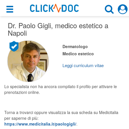
×
×
Dr. Paolo Gigli
Motore di ricerca
, medico estetico a
Cosa possiamo offrirti
Napoli
Cerca uno specialista
Per i pazienti
Dermatologo
Medico Estetico
Medico estetico
Prenota una visita
Napoli (NA)
Ricerca specialisti
Leggi curriculum vitae
Consulti online
CERCA
(su medicitalia.it)
Lo specialista non ha ancora compilato il profilo per attivare le
prenotazioni online.
Per gli specialisti
Torna a trovarci oppure visualizza la sua scheda su Medicitalia
Prenotazioni online
per saperne di più:
https://www.medicitalia.it/paologigli/
.
Planner e rubrica in cloud