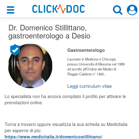
×
×
Dr. Domenico Stillittano
Motore di ricerca
,
Cosa possiamo offrirti
gastroenterologo a Desio
Cerca uno specialista
Per i pazienti
Gastroenterologo
Gastroenterologo
Prenota una visita
Laureato in Medicina e Chirurgia
presso Università di Messina nel 1989
Desio (MB)
ed iscritto all'Ordine dei Medici di
Ricerca specialisti
Reggio-Calabria n° 1360..
Consulti online
Leggi curriculum vitae
CERCA
(su medicitalia.it)
Lo specialista non ha ancora compilato il profilo per attivare le
prenotazioni online.
Per gli specialisti
Prenotazioni online
Torna a trovarci oppure visualizza la sua scheda su Medicitalia
per saperne di più:
Planner e rubrica in cloud
https://www.medicitalia.it/domenicostillittano/
.