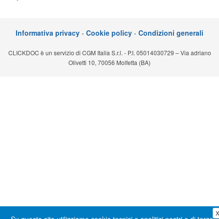
Segreteria virtuale
Teleconsulto
Informativa privacy
-
Cookie policy
-
Condizioni generali
CLICKDOC è un servizio di CGM Italia S.r.l. - P.I. 05014030729 – Via adriano
Olivetti 10, 70056 Molfetta (BA)