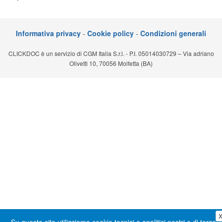
Segreteria virtuale
Teleconsulto
Informativa privacy
-
Cookie policy
-
Condizioni generali
CLICKDOC è un servizio di CGM Italia S.r.l. - P.I. 05014030729 – Via adriano
Olivetti 10, 70056 Molfetta (BA)