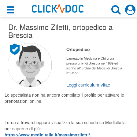
×
×
Dr. Massimo Ziletti
Motore di ricerca
, ortopedico a
Cosa possiamo offrirti
Brescia
Cerca uno specialista
Per i pazienti
Ortopedico
Ortopedico
Prenota una visita
Laureato in Medicina e Chirurgia
presso univ. di Brescia nel 1989 ed
Brescia (BS)
iscritto all'Ordine dei Medici di Brescia
Ricerca specialisti
n° 5277..
Consulti online
Leggi curriculum vitae
CERCA
(su medicitalia.it)
Lo specialista non ha ancora compilato il profilo per attivare le
prenotazioni online.
Per gli specialisti
Prenotazioni online
Torna a trovarci oppure visualizza la sua scheda su Medicitalia
per saperne di più:
Planner e rubrica in cloud
https://www.medicitalia.it/massimoziletti/
.