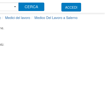
CERCA
ACCEDI
c
Medici del lavoro
Medico Del Lavoro a Salerno
ne.
iù: