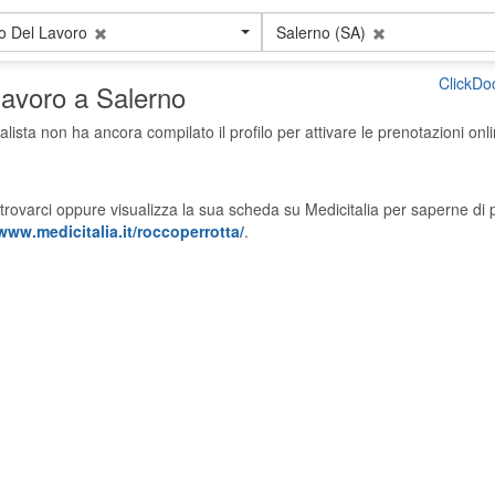
o Del Lavoro
Salerno (SA)
ClickDo
lavoro a Salerno
alista non ha ancora compilato il profilo per attivare le prenotazioni onli
trovarci oppure visualizza la sua scheda su Medicitalia per saperne di p
www.medicitalia.it/roccoperrotta/
.