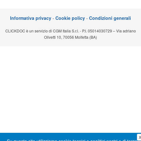
Segreteria virtuale
Informativa privacy
-
Cookie policy
-
Condizioni generali
Teleconsulto
CLICKDOC è un servizio di CGM Italia S.r.l. - P.I. 05014030729 – Via adriano
Olivetti 10, 70056 Molfetta (BA)