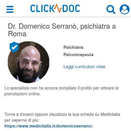
×
×
Dr. Domenico Serranò
Motore di ricerca
, psichiatra a
Cosa possiamo offrirti
Roma
Cerca uno specialista
Per i pazienti
Psichiatra
Psichiatra
Psicoterapeuta
Prenota una visita
Roma (RM)
Ricerca specialisti
Leggi curriculum vitae
Consulti online
CERCA
(su medicitalia.it)
Lo specialista non ha ancora compilato il profilo per attivare le
prenotazioni online.
Per gli specialisti
Torna a trovarci oppure visualizza la sua scheda su Medicitalia
Prenotazioni online
per saperne di più:
https://www.medicitalia.it/domenicoserrano/
.
Planner e rubrica in cloud