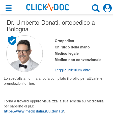
×
×
Dr. Umberto Donati
Motore di ricerca
, ortopedico a
Cosa possiamo offrirti
Bologna
Cerca uno specialista
Per i pazienti
Ortopedico
Ortopedico
Chirurgo della mano
Prenota una visita
Medico legale
Bologna (BO)
Ricerca specialisti
Medico non convenzionale
Consulti online
Leggi curriculum vitae
CERCA
(su medicitalia.it)
Lo specialista non ha ancora compilato il profilo per attivare le
prenotazioni online.
Per gli specialisti
Prenotazioni online
Torna a trovarci oppure visualizza la sua scheda su Medicitalia
per saperne di più:
Planner e rubrica in cloud
https://www.medicitalia.it/u.donati/
.