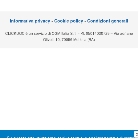
Segreteria virtuale
Teleconsulto
Informativa privacy
-
Cookie policy
-
Condizioni generali
CLICKDOC è un servizio di CGM Italia S.r.l. - P.I. 05014030729 – Via adriano
Olivetti 10, 70056 Molfetta (BA)