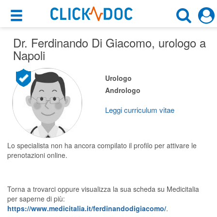
×
×
Dr. Ferdinando Di Giacomo
Motore di ricerca
, urologo a
Cosa possiamo offrirti
Napoli
Cerca uno specialista
Per i pazienti
Urologo
Urologo
Andrologo
Prenota una visita
Napoli (NA)
Ricerca specialisti
Leggi curriculum vitae
Consulti online
CERCA
(su medicitalia.it)
Lo specialista non ha ancora compilato il profilo per attivare le
prenotazioni online.
Per gli specialisti
Torna a trovarci oppure visualizza la sua scheda su Medicitalia
Prenotazioni online
per saperne di più:
https://www.medicitalia.it/ferdinandodigiacomo/
.
Planner e rubrica in cloud