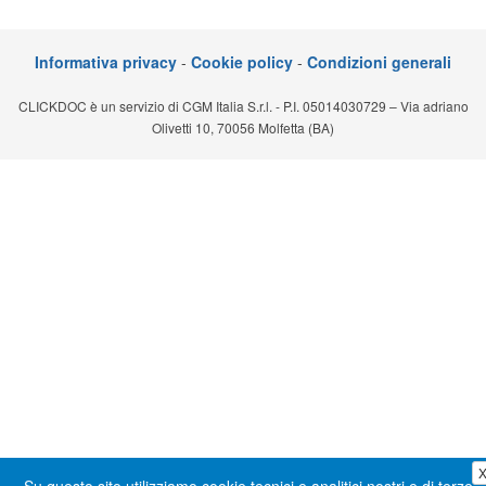
Segreteria virtuale
Informativa privacy
-
Cookie policy
-
Condizioni generali
Teleconsulto
CLICKDOC è un servizio di CGM Italia S.r.l. - P.I. 05014030729 – Via adriano
Olivetti 10, 70056 Molfetta (BA)