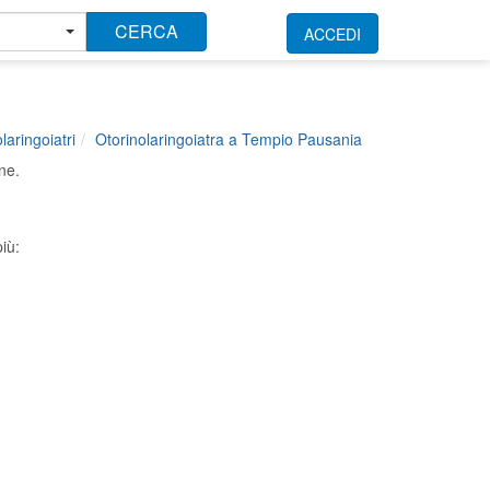
CERCA
ACCEDI
laringoiatri
Otorinolaringoiatra a Tempio Pausania
ne.
iù: