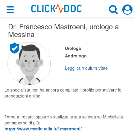
×
×
Dr. Francesco Mastroeni
Motore di ricerca
, urologo a
Cosa possiamo offrirti
Messina
Cerca uno specialista
Per i pazienti
Urologo
Urologo
Andrologo
Prenota una visita
Messina (ME)
Ricerca specialisti
Leggi curriculum vitae
Consulti online
CERCA
(su medicitalia.it)
Lo specialista non ha ancora compilato il profilo per attivare le
prenotazioni online.
Per gli specialisti
Torna a trovarci oppure visualizza la sua scheda su Medicitalia
Prenotazioni online
per saperne di più:
https://www.medicitalia.it/f.mastroeni/
.
Planner e rubrica in cloud