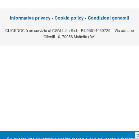
Segreteria virtuale
Informativa privacy
-
Cookie policy
-
Condizioni generali
Teleconsulto
CLICKDOC è un servizio di CGM Italia S.r.l. - P.I. 05014030729 – Via adriano
Olivetti 10, 70056 Molfetta (BA)