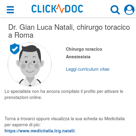
×
×
Dr. Gian Luca Natali
Motore di ricerca
, chirurgo toracico
Cosa possiamo offrirti
a Roma
Cerca uno specialista
Per i pazienti
Chirurgo toracico
Chirurgo Toracico
Anestesista
Prenota una visita
Roma (RM)
Ricerca specialisti
Leggi curriculum vitae
Consulti online
CERCA
(su medicitalia.it)
Lo specialista non ha ancora compilato il profilo per attivare le
prenotazioni online.
Per gli specialisti
Torna a trovarci oppure visualizza la sua scheda su Medicitalia
Prenotazioni online
per saperne di più:
https://www.medicitalia.it/g.natali/
.
Planner e rubrica in cloud