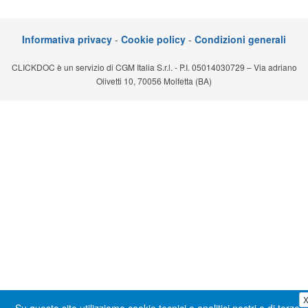
Segreteria virtuale
Informativa privacy
-
Cookie policy
-
Condizioni generali
Teleconsulto
CLICKDOC è un servizio di CGM Italia S.r.l. - P.I. 05014030729 – Via adriano
Olivetti 10, 70056 Molfetta (BA)