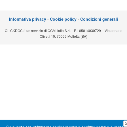
Segreteria virtuale
Teleconsulto
Informativa privacy
-
Cookie policy
-
Condizioni generali
CLICKDOC è un servizio di CGM Italia S.r.l. - P.I. 05014030729 – Via adriano
Olivetti 10, 70056 Molfetta (BA)