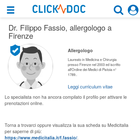
×
×
Dr. Filippo Fassio
Motore di ricerca
, allergologo a
Cosa possiamo offrirti
Firenze
Cerca uno specialista
Per i pazienti
Allergologo
Allergologo
Prenota una visita
Laureato in Medicina e Chirurgia
presso Firenze nel 2003 ed iscritto
Firenze (FI)
all'Ordine dei Medici di Pistoia n°
Ricerca specialisti
1789..
Consulti online
Leggi curriculum vitae
CERCA
(su medicitalia.it)
Lo specialista non ha ancora compilato il profilo per attivare le
prenotazioni online.
Per gli specialisti
Prenotazioni online
Torna a trovarci oppure visualizza la sua scheda su Medicitalia
per saperne di più:
Planner e rubrica in cloud
https://www.medicitalia.it/f.fassio/
.