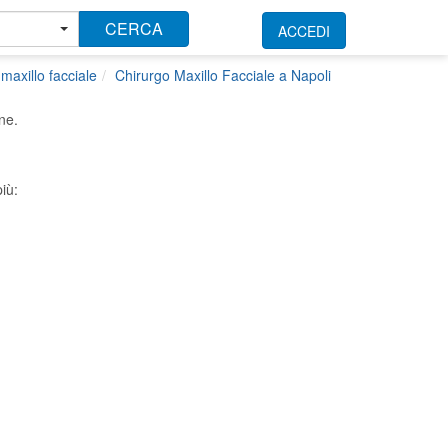
CERCA
ACCEDI
maxillo facciale
Chirurgo Maxillo Facciale a Napoli
ne.
iù: