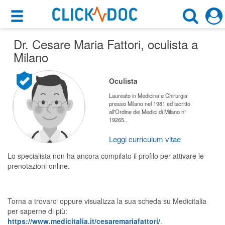
×
×
Dr. Cesare Maria Fattori
Motore di ricerca
, oculista a
Cosa possiamo offrirti
Milano
Cerca uno specialista
Per i pazienti
Oculista
Oculista
Prenota una visita
Laureato in Medicina e Chirurgia
presso Milano nel 1981 ed iscritto
Milano (MI)
all'Ordine dei Medici di Milano n°
Ricerca specialisti
19265..
Consulti online
Leggi curriculum vitae
CERCA
(su medicitalia.it)
Lo specialista non ha ancora compilato il profilo per attivare le
prenotazioni online.
Per gli specialisti
Prenotazioni online
Torna a trovarci oppure visualizza la sua scheda su Medicitalia
per saperne di più:
Planner e rubrica in cloud
https://www.medicitalia.it/cesaremariafattori/
.