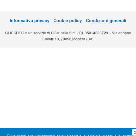
Segreteria virtuale
Teleconsulto
Informativa privacy
-
Cookie policy
-
Condizioni generali
CLICKDOC è un servizio di CGM Italia S.r.l. - P.I. 05014030729 – Via adriano
Olivetti 10, 70056 Molfetta (BA)