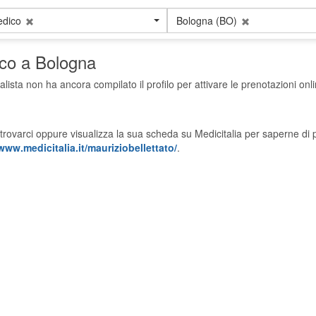
edico
Bologna (BO)
ico a Bologna
alista non ha ancora compilato il profilo per attivare le prenotazioni onli
trovarci oppure visualizza la sua scheda su Medicitalia per saperne di p
www.medicitalia.it/mauriziobellettato/
.