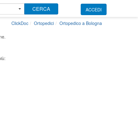
CERCA
ACCEDI
ClickDoc
Ortopedici
Ortopedico a Bologna
ne.
iù: