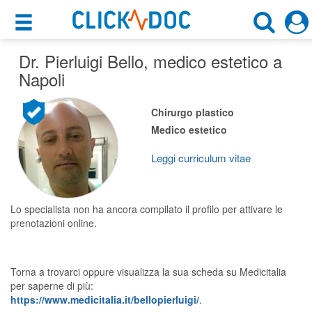
×
×
Dr. Pierluigi Bello
Motore di ricerca
, medico estetico a
Cosa possiamo offrirti
Napoli
Cerca uno specialista
Per i pazienti
Chirurgo plastico
Medico Estetico
Medico estetico
Prenota una visita
Napoli (NA)
Ricerca specialisti
Leggi curriculum vitae
Consulti online
CERCA
(su medicitalia.it)
Lo specialista non ha ancora compilato il profilo per attivare le
prenotazioni online.
Per gli specialisti
Torna a trovarci oppure visualizza la sua scheda su Medicitalia
Prenotazioni online
per saperne di più:
https://www.medicitalia.it/bellopierluigi/
.
Planner e rubrica in cloud