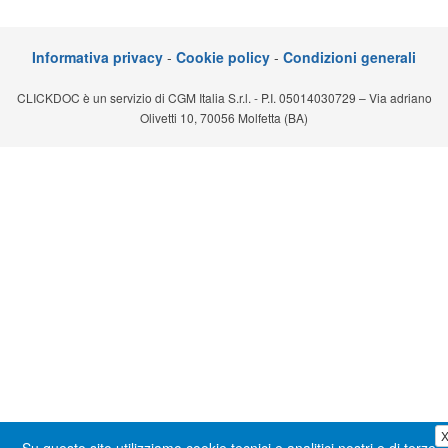
Segreteria virtuale
Informativa privacy
-
Cookie policy
-
Condizioni generali
Teleconsulto
CLICKDOC è un servizio di CGM Italia S.r.l. - P.I. 05014030729 – Via adriano
Olivetti 10, 70056 Molfetta (BA)