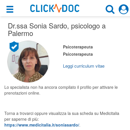
×
×
Dr.ssa Sonia Sardo
Motore di ricerca
, psicologo a
Cosa possiamo offrirti
Palermo
Cerca uno specialista
Per i pazienti
Psicoterapeuta
Psicologo
Psicoterapeuta
Prenota una visita
Palermo (PA)
Ricerca specialisti
Leggi curriculum vitae
Consulti online
CERCA
(su medicitalia.it)
Lo specialista non ha ancora compilato il profilo per attivare le
prenotazioni online.
Per gli specialisti
Torna a trovarci oppure visualizza la sua scheda su Medicitalia
Prenotazioni online
per saperne di più:
https://www.medicitalia.it/soniasardo/
.
Planner e rubrica in cloud