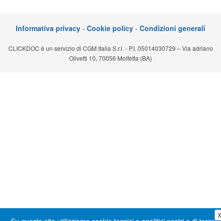
Segreteria virtuale
Informativa privacy
-
Cookie policy
-
Condizioni generali
Teleconsulto
CLICKDOC è un servizio di CGM Italia S.r.l. - P.I. 05014030729 – Via adriano
Olivetti 10, 70056 Molfetta (BA)