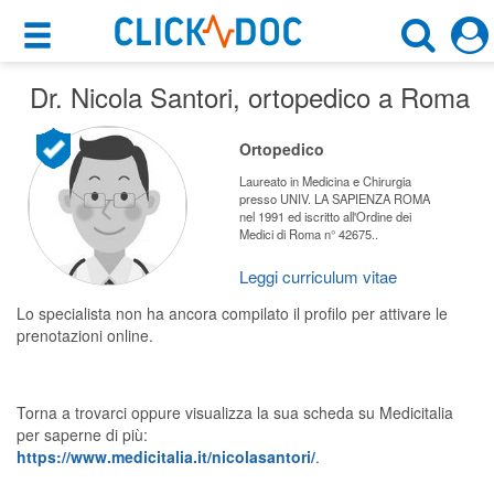
×
×
Dr. Nicola Santori
Motore di ricerca
, ortopedico a Roma
Cosa possiamo offrirti
Cerca uno specialista
Ortopedico
Per i pazienti
Ortopedico
Laureato in Medicina e Chirurgia
presso UNIV. LA SAPIENZA ROMA
Prenota una visita
nel 1991 ed iscritto all'Ordine dei
Medici di Roma n° 42675..
Roma (RM)
Ricerca specialisti
Leggi curriculum vitae
Consulti online
CERCA
Lo specialista non ha ancora compilato il profilo per attivare le
(su medicitalia.it)
prenotazioni online.
Per gli specialisti
Torna a trovarci oppure visualizza la sua scheda su Medicitalia
Prenotazioni online
per saperne di più:
https://www.medicitalia.it/nicolasantori/
.
Planner e rubrica in cloud