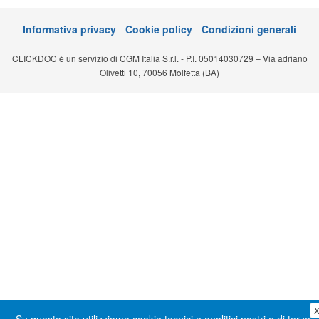
Segreteria virtuale
Informativa privacy
-
Cookie policy
-
Condizioni generali
Teleconsulto
CLICKDOC è un servizio di CGM Italia S.r.l. - P.I. 05014030729 – Via adriano
Olivetti 10, 70056 Molfetta (BA)