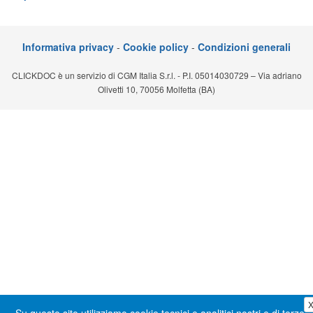
Segreteria virtuale
Teleconsulto
Informativa privacy
-
Cookie policy
-
Condizioni generali
CLICKDOC è un servizio di CGM Italia S.r.l. - P.I. 05014030729 – Via adriano
Olivetti 10, 70056 Molfetta (BA)