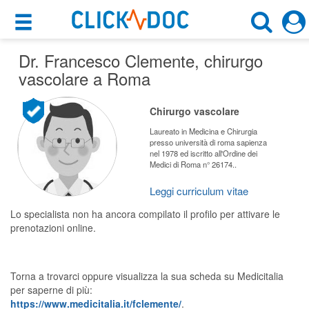
×
×
Dr. Francesco Clemente
Motore di ricerca
, chirurgo
Cosa possiamo offrirti
vascolare a Roma
Cerca uno specialista
Per i pazienti
Chirurgo vascolare
Chirurgo Vascolare
Prenota una visita
Laureato in Medicina e Chirurgia
presso università di roma sapienza
Roma (RM)
nel 1978 ed iscritto all'Ordine dei
Ricerca specialisti
Medici di Roma n° 26174..
Consulti online
Leggi curriculum vitae
CERCA
(su medicitalia.it)
Lo specialista non ha ancora compilato il profilo per attivare le
prenotazioni online.
Per gli specialisti
Prenotazioni online
Torna a trovarci oppure visualizza la sua scheda su Medicitalia
per saperne di più:
Planner e rubrica in cloud
https://www.medicitalia.it/fclemente/
.