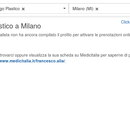
go Plastico
Milano (MI)
Clic
stico a Milano
alista non ha ancora compilato il profilo per attivare le prenotazioni onli
trovarci oppure visualizza la sua scheda su Medicitalia per saperne di p
www.medicitalia.it/francesco.alia/
.