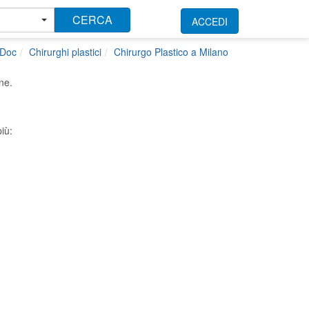
CERCA
ACCEDI
kDoc
Chirurghi plastici
Chirurgo Plastico a Milano
ne.
iù: