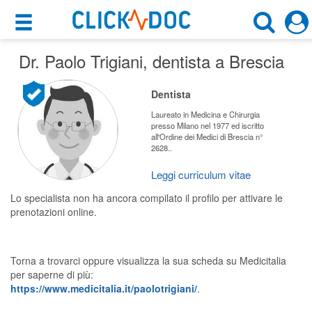
×
×
Dr. Paolo Trigiani
Motore di ricerca
, dentista a Brescia
Cosa possiamo offrirti
Cerca uno specialista
Dentista
Per i pazienti
Dentista
Laureato in Medicina e Chirurgia
presso Milano nel 1977 ed iscritto
Prenota una visita
all'Ordine dei Medici di Brescia n°
2628..
Brescia (BS)
Ricerca specialisti
Leggi curriculum vitae
Consulti online
CERCA
Lo specialista non ha ancora compilato il profilo per attivare le
(su medicitalia.it)
prenotazioni online.
Per gli specialisti
Torna a trovarci oppure visualizza la sua scheda su Medicitalia
Prenotazioni online
per saperne di più:
https://www.medicitalia.it/paolotrigiani/
.
Planner e rubrica in cloud