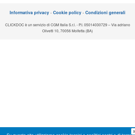
Segreteria virtuale
Informativa privacy
-
Cookie policy
-
Condizioni generali
Teleconsulto
CLICKDOC è un servizio di CGM Italia S.r.l. - P.I. 05014030729 – Via adriano
Olivetti 10, 70056 Molfetta (BA)