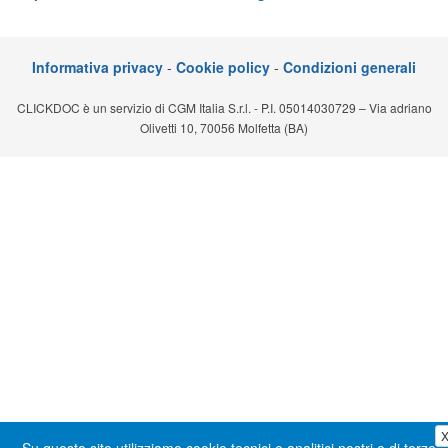
Segreteria virtuale
Teleconsulto
Informativa privacy
-
Cookie policy
-
Condizioni generali
CLICKDOC è un servizio di CGM Italia S.r.l. - P.I. 05014030729 – Via adriano
Olivetti 10, 70056 Molfetta (BA)