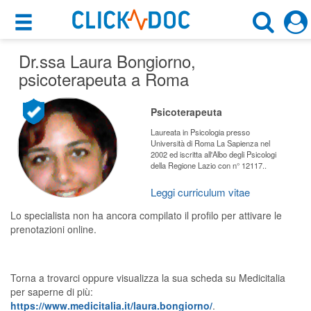
×
×
Dr.ssa Laura Bongiorno
Motore di ricerca
,
Cosa possiamo offrirti
psicoterapeuta a Roma
Cerca uno specialista
Per i pazienti
Psicoterapeuta
Psicoterapeuta
Prenota una visita
Laureata in Psicologia presso
Università di Roma La Sapienza nel
Roma (RM)
2002 ed iscritta all'Albo degli Psicologi
Ricerca specialisti
della Regione Lazio con n° 12117..
Consulti online
Leggi curriculum vitae
CERCA
(su medicitalia.it)
Lo specialista non ha ancora compilato il profilo per attivare le
prenotazioni online.
Per gli specialisti
Prenotazioni online
Torna a trovarci oppure visualizza la sua scheda su Medicitalia
per saperne di più:
Planner e rubrica in cloud
https://www.medicitalia.it/laura.bongiorno/
.