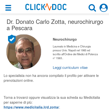
×
×
Dr. Donato Carlo Zotta
Motore di ricerca
, neurochirurgo
Cosa possiamo offrirti
a Pescara
Cerca uno specialista
Per i pazienti
Neurochirurgo
Neurochirurgo
Prenota una visita
Laureato in Medicina e Chirurgia
presso Univ. Napoli nel 1985 ed
Pescara (PE)
iscritto all'Ordine dei Medici di Potenza
Ricerca specialisti
n° 1563..
Consulti online
Leggi curriculum vitae
CERCA
(su medicitalia.it)
Lo specialista non ha ancora compilato il profilo per attivare le
prenotazioni online.
Per gli specialisti
Prenotazioni online
Torna a trovarci oppure visualizza la sua scheda su Medicitalia
per saperne di più:
Planner e rubrica in cloud
https://www.medicitalia.it/d.zotta/
.