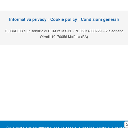
Segreteria virtuale
Teleconsulto
Informativa privacy
-
Cookie policy
-
Condizioni generali
CLICKDOC è un servizio di CGM Italia S.r.l. - P.I. 05014030729 – Via adriano
Olivetti 10, 70056 Molfetta (BA)