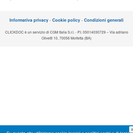
Segreteria virtuale
Teleconsulto
Informativa privacy
-
Cookie policy
-
Condizioni generali
CLICKDOC è un servizio di CGM Italia S.r.l. - P.I. 05014030729 – Via adriano
Olivetti 10, 70056 Molfetta (BA)