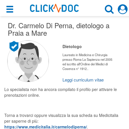
×
×
Dr. Carmelo Di Perna
Motore di ricerca
, dietologo a
Cosa possiamo offrirti
Praia a Mare
Cerca uno specialista
Per i pazienti
Dietologo
Scegli specialità, prestazione o cognome
Prenota una visita
Laureato in Medicina e Chirurgia
presso Roma La Sapienza nel 2005
Praia a Mare (CS)
ed iscritto all'Ordine dei Medici di
Ricerca specialisti
Cosenza n° 1912..
Consulti online
Leggi curriculum vitae
CERCA
(su medicitalia.it)
Lo specialista non ha ancora compilato il profilo per attivare le
prenotazioni online.
Per gli specialisti
Prenotazioni online
Torna a trovarci oppure visualizza la sua scheda su Medicitalia
per saperne di più:
Planner e rubrica in cloud
https://www.medicitalia.it/carmelodiperna/
.