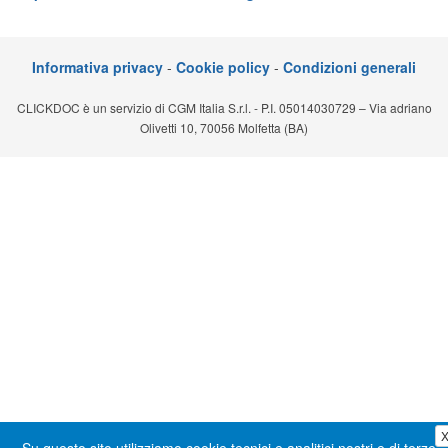
Segreteria virtuale
Teleconsulto
Informativa privacy
-
Cookie policy
-
Condizioni generali
CLICKDOC è un servizio di CGM Italia S.r.l. - P.I. 05014030729 – Via adriano
Olivetti 10, 70056 Molfetta (BA)