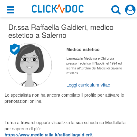
×
×
Dr.ssa Raffaella Galdieri
Motore di ricerca
, medico
Cosa possiamo offrirti
estetico a Salerno
Cerca uno specialista
Per i pazienti
Medico estetico
Medico Estetico
Prenota una visita
Laureata in Medicina e Chirurgia
presso Federico II Napoli nel 1994 ed
Salerno (SA)
iscritta all'Ordine dei Medici di Salerno
Ricerca specialisti
n° 8073..
Consulti online
Leggi curriculum vitae
CERCA
(su medicitalia.it)
Lo specialista non ha ancora compilato il profilo per attivare le
prenotazioni online.
Per gli specialisti
Prenotazioni online
Torna a trovarci oppure visualizza la sua scheda su Medicitalia
per saperne di più:
Planner e rubrica in cloud
https://www.medicitalia.it/raffaellagaldieri/
.