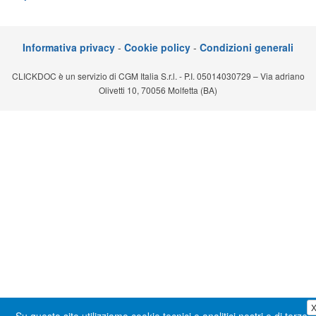
Segreteria virtuale
Teleconsulto
Informativa privacy
-
Cookie policy
-
Condizioni generali
CLICKDOC è un servizio di CGM Italia S.r.l. - P.I. 05014030729 – Via adriano
Olivetti 10, 70056 Molfetta (BA)