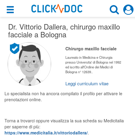
×
×
Dr. Vittorio Dallera
Motore di ricerca
, chirurgo maxillo
Cosa possiamo offrirti
facciale a Bologna
Cerca uno specialista
Per i pazienti
Chirurgo maxillo facciale
Scegli specialità, prestazione o cognome
Prenota una visita
Laureato in Medicina e Chirurgia
presso Universita' di Bologna nel 1992
Bologna (BO)
ed iscritto all'Ordine dei Medici di
Ricerca specialisti
Bologna n° 12639..
Consulti online
Leggi curriculum vitae
CERCA
(su medicitalia.it)
Lo specialista non ha ancora compilato il profilo per attivare le
prenotazioni online.
Per gli specialisti
Prenotazioni online
Torna a trovarci oppure visualizza la sua scheda su Medicitalia
per saperne di più:
Planner e rubrica in cloud
https://www.medicitalia.it/vittoriodallera/
.