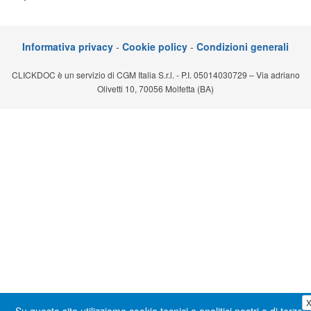
Segreteria virtuale
Teleconsulto
Informativa privacy
-
Cookie policy
-
Condizioni generali
CLICKDOC è un servizio di CGM Italia S.r.l. - P.I. 05014030729 – Via adriano
Olivetti 10, 70056 Molfetta (BA)