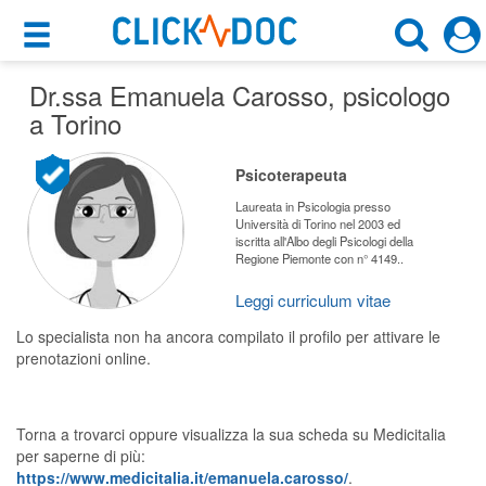
×
×
Dr.ssa Emanuela Carosso
Motore di ricerca
, psicologo
Cosa possiamo offrirti
a Torino
Cerca uno specialista
Per i pazienti
Psicoterapeuta
Psicologo
Prenota una visita
Laureata in Psicologia presso
Università di Torino nel 2003 ed
Torino (TO)
iscritta all'Albo degli Psicologi della
Ricerca specialisti
Regione Piemonte con n° 4149..
Consulti online
Leggi curriculum vitae
CERCA
(su medicitalia.it)
Lo specialista non ha ancora compilato il profilo per attivare le
prenotazioni online.
Per gli specialisti
Prenotazioni online
Torna a trovarci oppure visualizza la sua scheda su Medicitalia
per saperne di più:
Planner e rubrica in cloud
https://www.medicitalia.it/emanuela.carosso/
.