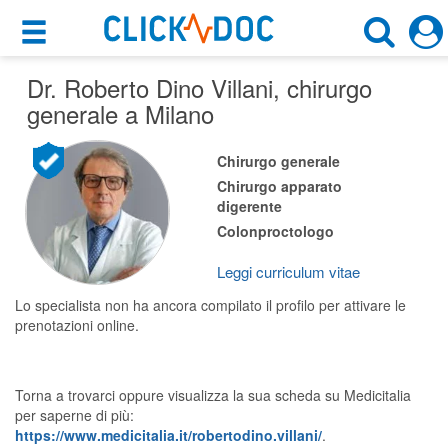
×
×
Dr. Roberto Dino Villani
Motore di ricerca
, chirurgo
Cosa possiamo offrirti
generale a Milano
Cerca uno specialista
Per i pazienti
Chirurgo generale
Chirurgo Generale
Chirurgo apparato
Prenota una visita
digerente
Milano (MI)
Ricerca specialisti
Colonproctologo
Consulti online
Leggi curriculum vitae
CERCA
(su medicitalia.it)
Lo specialista non ha ancora compilato il profilo per attivare le
prenotazioni online.
Per gli specialisti
Prenotazioni online
Torna a trovarci oppure visualizza la sua scheda su Medicitalia
per saperne di più:
Planner e rubrica in cloud
https://www.medicitalia.it/robertodino.villani/
.