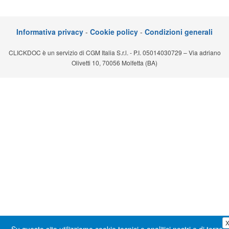
Segreteria virtuale
Teleconsulto
Informativa privacy
-
Cookie policy
-
Condizioni generali
CLICKDOC è un servizio di CGM Italia S.r.l. - P.I. 05014030729 – Via adriano
Olivetti 10, 70056 Molfetta (BA)