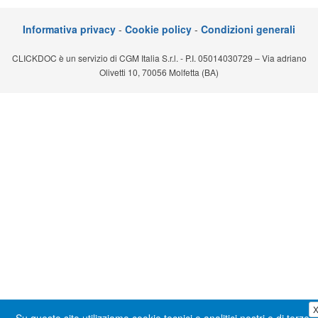
Segreteria virtuale
Informativa privacy
-
Cookie policy
-
Condizioni generali
Teleconsulto
CLICKDOC è un servizio di CGM Italia S.r.l. - P.I. 05014030729 – Via adriano
Olivetti 10, 70056 Molfetta (BA)