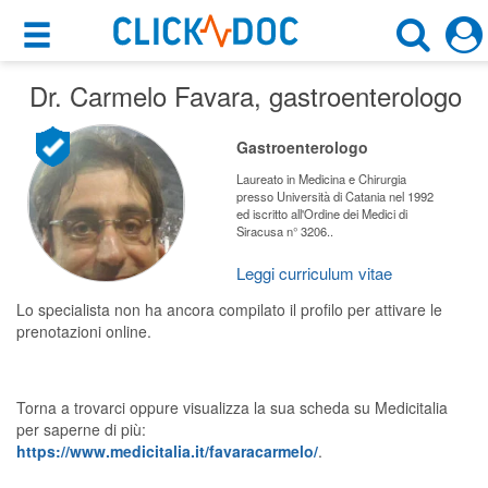
×
×
Dr. Carmelo Favara
Motore di ricerca
, gastroenterologo
Cosa possiamo offrirti
Cerca uno specialista
Gastroenterologo
Per i pazienti
Gastroenterologo
Laureato in Medicina e Chirurgia
presso Università di Catania nel 1992
Prenota una visita
ed iscritto all'Ordine dei Medici di
Siracusa n° 3206..
Catania (CT)
Ricerca specialisti
Leggi curriculum vitae
Consulti online
CERCA
Lo specialista non ha ancora compilato il profilo per attivare le
(su medicitalia.it)
prenotazioni online.
Per gli specialisti
Torna a trovarci oppure visualizza la sua scheda su Medicitalia
Prenotazioni online
per saperne di più:
https://www.medicitalia.it/favaracarmelo/
.
Planner e rubrica in cloud