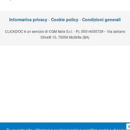
Segreteria virtuale
Teleconsulto
Informativa privacy
-
Cookie policy
-
Condizioni generali
CLICKDOC è un servizio di CGM Italia S.r.l. - P.I. 05014030729 – Via adriano
Olivetti 10, 70056 Molfetta (BA)