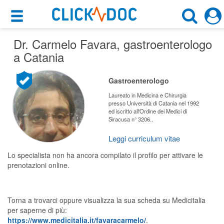
×
×
Dr. Carmelo Favara
Motore di ricerca
, gastroenterologo
Cosa possiamo offrirti
a Catania
Cerca uno specialista
Per i pazienti
Gastroenterologo
Gastroenterologo
Prenota una visita
Laureato in Medicina e Chirurgia
presso Università di Catania nel 1992
Catania (CT)
ed iscritto all'Ordine dei Medici di
Ricerca specialisti
Siracusa n° 3206..
Consulti online
Leggi curriculum vitae
CERCA
(su medicitalia.it)
Lo specialista non ha ancora compilato il profilo per attivare le
prenotazioni online.
Per gli specialisti
Prenotazioni online
Torna a trovarci oppure visualizza la sua scheda su Medicitalia
per saperne di più:
Planner e rubrica in cloud
https://www.medicitalia.it/favaracarmelo/
.