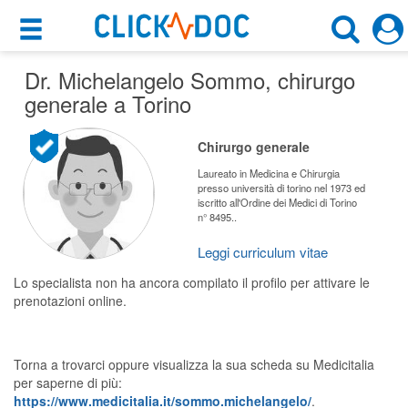
×
×
Dr. Michelangelo Sommo
Motore di ricerca
, chirurgo
Cosa possiamo offrirti
generale a Torino
Cerca uno specialista
Per i pazienti
Chirurgo generale
Chirurgo Generale
Prenota una visita
Laureato in Medicina e Chirurgia
presso università di torino nel 1973 ed
Torino (TO)
iscritto all'Ordine dei Medici di Torino
Ricerca specialisti
n° 8495..
Consulti online
Leggi curriculum vitae
CERCA
(su medicitalia.it)
Lo specialista non ha ancora compilato il profilo per attivare le
prenotazioni online.
Per gli specialisti
Prenotazioni online
Torna a trovarci oppure visualizza la sua scheda su Medicitalia
per saperne di più:
Planner e rubrica in cloud
https://www.medicitalia.it/sommo.michelangelo/
.