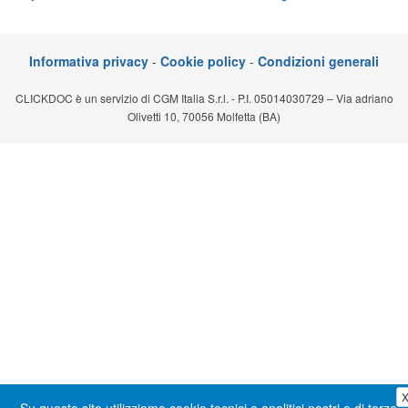
Segreteria virtuale
Teleconsulto
Informativa privacy
-
Cookie policy
-
Condizioni generali
CLICKDOC è un servizio di CGM Italia S.r.l. - P.I. 05014030729 – Via adriano
Olivetti 10, 70056 Molfetta (BA)