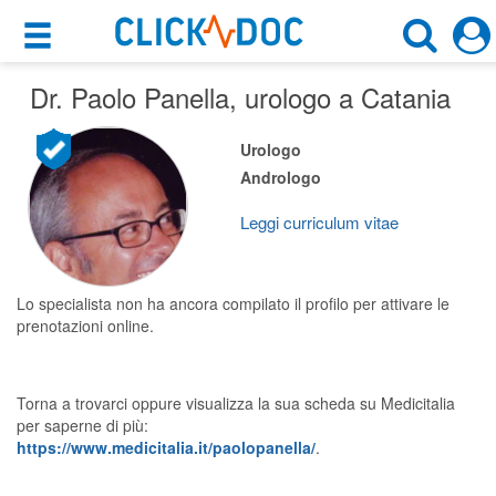
×
×
Dr. Paolo Panella
Motore di ricerca
, urologo a Catania
Cosa possiamo offrirti
Cerca uno specialista
Urologo
Per i pazienti
Andrologo
Urologo
Prenota una visita
Leggi curriculum vitae
Catania (CT)
Ricerca specialisti
Consulti online
Lo specialista non ha ancora compilato il profilo per attivare le
CERCA
(su medicitalia.it)
prenotazioni online.
Per gli specialisti
Torna a trovarci oppure visualizza la sua scheda su Medicitalia
per saperne di più:
Prenotazioni online
https://www.medicitalia.it/paolopanella/
.
Planner e rubrica in cloud