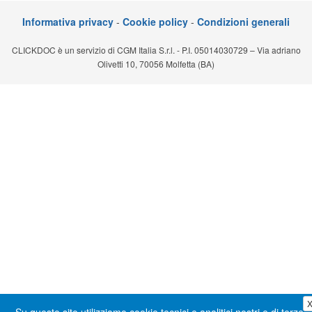
Segreteria virtuale
Informativa privacy
-
Cookie policy
-
Condizioni generali
Teleconsulto
CLICKDOC è un servizio di CGM Italia S.r.l. - P.I. 05014030729 – Via adriano
Olivetti 10, 70056 Molfetta (BA)