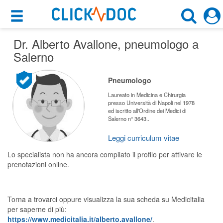
×
×
Dr. Alberto Avallone
Motore di ricerca
, pneumologo a
Cosa possiamo offrirti
Salerno
Cerca uno specialista
Per i pazienti
Pneumologo
Pneumologo
Prenota una visita
Laureato in Medicina e Chirurgia
presso Università di Napoli nel 1978
Salerno (SA)
ed iscritto all'Ordine dei Medici di
Ricerca specialisti
Salerno n° 3643..
Consulti online
Leggi curriculum vitae
CERCA
(su medicitalia.it)
Lo specialista non ha ancora compilato il profilo per attivare le
prenotazioni online.
Per gli specialisti
Prenotazioni online
Torna a trovarci oppure visualizza la sua scheda su Medicitalia
per saperne di più:
Planner e rubrica in cloud
https://www.medicitalia.it/alberto.avallone/
.