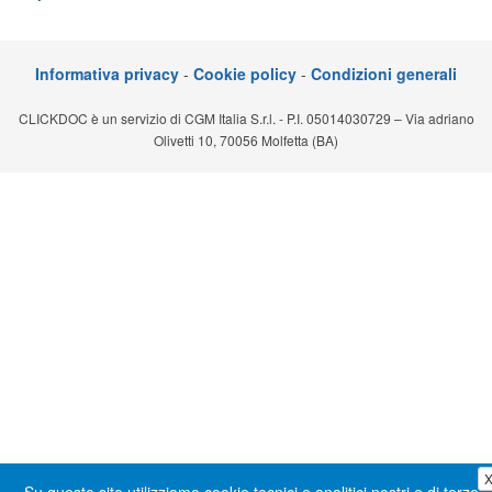
Segreteria virtuale
Teleconsulto
Informativa privacy
-
Cookie policy
-
Condizioni generali
CLICKDOC è un servizio di CGM Italia S.r.l. - P.I. 05014030729 – Via adriano
Olivetti 10, 70056 Molfetta (BA)