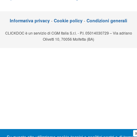
Segreteria virtuale
Teleconsulto
Informativa privacy
-
Cookie policy
-
Condizioni generali
CLICKDOC è un servizio di CGM Italia S.r.l. - P.I. 05014030729 – Via adriano
Olivetti 10, 70056 Molfetta (BA)