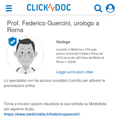
×
×
Prof. Federico Guercini
Motore di ricerca
, urologo a
Cosa possiamo offrirti
Roma
Cerca uno specialista
Per i pazienti
Urologo
Urologo
Prenota una visita
Laureato in Medicina e Chirurgia
presso Università Cattolica Roma nel
Roma (RM)
1972 ed iscritto all'Ordine dei Medici di
Ricerca specialisti
Roma n° 20235..
Consulti online
Leggi curriculum vitae
CERCA
(su medicitalia.it)
Lo specialista non ha ancora compilato il profilo per attivare le
prenotazioni online.
Per gli specialisti
Prenotazioni online
Torna a trovarci oppure visualizza la sua scheda su Medicitalia
per saperne di più:
Planner e rubrica in cloud
https://www.medicitalia.it/federicoguercini/
.