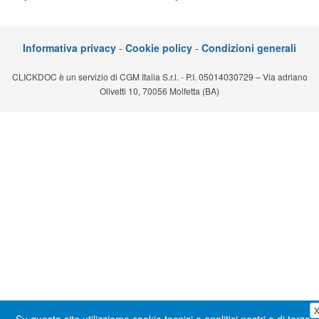
Segreteria virtuale
Teleconsulto
Informativa privacy
-
Cookie policy
-
Condizioni generali
CLICKDOC è un servizio di CGM Italia S.r.l. - P.I. 05014030729 – Via adriano
Olivetti 10, 70056 Molfetta (BA)