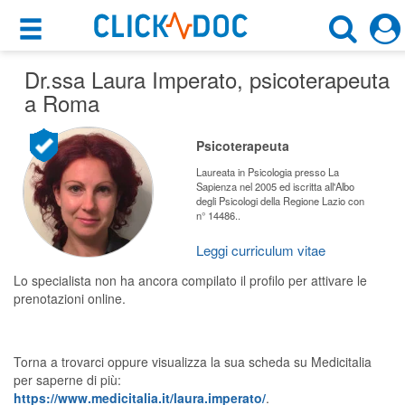
×
×
Dr.ssa Laura Imperato
Motore di ricerca
, psicoterapeuta
Cosa possiamo offrirti
a Roma
Cerca uno specialista
Per i pazienti
Psicoterapeuta
Psicoterapeuta
Prenota una visita
Laureata in Psicologia presso La
Sapienza nel 2005 ed iscritta all'Albo
Roma (RM)
degli Psicologi della Regione Lazio con
Ricerca specialisti
n° 14486..
Consulti online
Leggi curriculum vitae
CERCA
(su medicitalia.it)
Lo specialista non ha ancora compilato il profilo per attivare le
prenotazioni online.
Per gli specialisti
Prenotazioni online
Torna a trovarci oppure visualizza la sua scheda su Medicitalia
per saperne di più:
Planner e rubrica in cloud
https://www.medicitalia.it/laura.imperato/
.