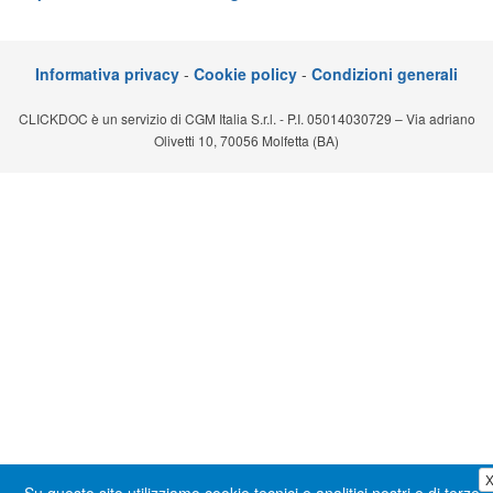
Segreteria virtuale
Teleconsulto
Informativa privacy
-
Cookie policy
-
Condizioni generali
CLICKDOC è un servizio di CGM Italia S.r.l. - P.I. 05014030729 – Via adriano
Olivetti 10, 70056 Molfetta (BA)