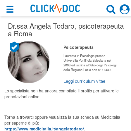
×
×
Dr.ssa Angela Todaro
Motore di ricerca
, psicoterapeuta
Cosa possiamo offrirti
a Roma
Cerca uno specialista
Per i pazienti
Psicoterapeuta
Psicoterapeuta
Prenota una visita
Laureata in Psicologia presso
Università Pontificia Salesiana nel
Roma (RM)
2008 ed iscritta all'Albo degli Psicologi
Ricerca specialisti
della Regione Lazio con n° 17430..
Consulti online
Leggi curriculum vitae
CERCA
(su medicitalia.it)
Lo specialista non ha ancora compilato il profilo per attivare le
prenotazioni online.
Per gli specialisti
Prenotazioni online
Torna a trovarci oppure visualizza la sua scheda su Medicitalia
per saperne di più:
Planner e rubrica in cloud
https://www.medicitalia.it/angelatodaro/
.