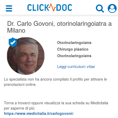
×
×
Dr. Carlo Govoni
Motore di ricerca
, otorinolaringoiatra a
Cosa possiamo offrirti
Milano
Cerca uno specialista
Per i pazienti
Otorinolaringoiatra
Otorinolaringoiatra
Chirurgo plastico
Prenota una visita
Otorinolaringoiatra
Milano (MI)
Ricerca specialisti
Leggi curriculum vitae
Consulti online
CERCA
(su medicitalia.it)
Lo specialista non ha ancora compilato il profilo per attivare le
prenotazioni online.
Per gli specialisti
Torna a trovarci oppure visualizza la sua scheda su Medicitalia
Prenotazioni online
per saperne di più:
https://www.medicitalia.it/carlogovoni/
.
Planner e rubrica in cloud