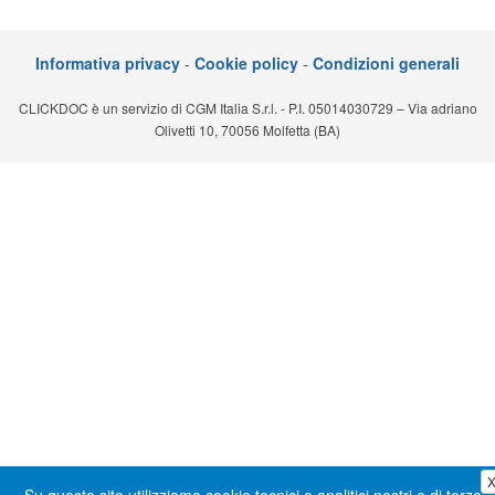
Segreteria virtuale
Informativa privacy
-
Cookie policy
-
Condizioni generali
Teleconsulto
CLICKDOC è un servizio di CGM Italia S.r.l. - P.I. 05014030729 – Via adriano
Olivetti 10, 70056 Molfetta (BA)