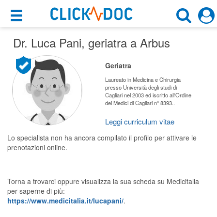
×
×
Dr. Luca Pani
Motore di ricerca
, geriatra a Arbus
Cosa possiamo offrirti
Cerca uno specialista
Geriatra
Per i pazienti
Geriatra
Laureato in Medicina e Chirurgia
presso Università degli studi di
Prenota una visita
Cagliari nel 2003 ed iscritto all'Ordine
dei Medici di Cagliari n° 8393..
Arbus (CA)
Ricerca specialisti
Leggi curriculum vitae
Consulti online
CERCA
Lo specialista non ha ancora compilato il profilo per attivare le
(su medicitalia.it)
prenotazioni online.
Per gli specialisti
Torna a trovarci oppure visualizza la sua scheda su Medicitalia
Prenotazioni online
per saperne di più:
https://www.medicitalia.it/lucapani/
.
Planner e rubrica in cloud