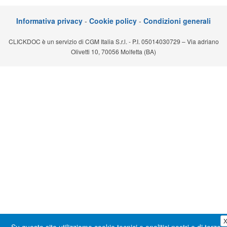
Segreteria virtuale
Informativa privacy
-
Cookie policy
-
Condizioni generali
Teleconsulto
CLICKDOC è un servizio di CGM Italia S.r.l. - P.I. 05014030729 – Via adriano
Olivetti 10, 70056 Molfetta (BA)