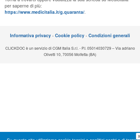
per saperne di più:
Segreteria virtuale
https://www.medicitalia.it/g.quaranta/
.
Teleconsulto
Informativa privacy
-
Cookie policy
-
Condizioni generali
CLICKDOC è un servizio di CGM Italia S.r.l. - P.I. 05014030729 – Via adriano
Olivetti 10, 70056 Molfetta (BA)