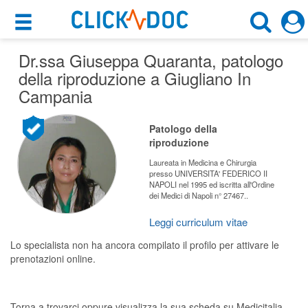
×
×
Dr.ssa Giuseppa Quaranta
Motore di ricerca
, patologo
Cosa possiamo offrirti
della riproduzione a Giugliano In
Cerca uno specialista
Campania
Per i pazienti
Patologo Della Riproduzione
Prenota una visita
Patologo della
riproduzione
Giugliano In Campania (NA)
Ricerca specialisti
Laureata in Medicina e Chirurgia
presso UNIVERSITA' FEDERICO II
Consulti online
NAPOLI nel 1995 ed iscritta all'Ordine
CERCA
dei Medici di Napoli n° 27467..
(su medicitalia.it)
Leggi curriculum vitae
Per gli specialisti
Lo specialista non ha ancora compilato il profilo per attivare le
prenotazioni online.
Prenotazioni online
Planner e rubrica in cloud
Torna a trovarci oppure visualizza la sua scheda su Medicitalia