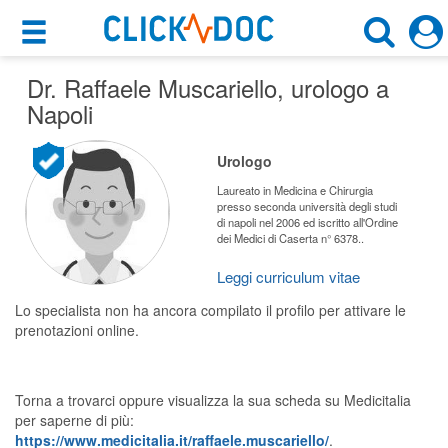
×
×
Dr. Raffaele Muscariello
Motore di ricerca
, urologo a
Cosa possiamo offrirti
Napoli
Cerca uno specialista
Per i pazienti
Urologo
Urologo
Prenota una visita
Laureato in Medicina e Chirurgia
presso seconda università degli studi
Napoli (NA)
di napoli nel 2006 ed iscritto all'Ordine
Ricerca specialisti
dei Medici di Caserta n° 6378..
Consulti online
Leggi curriculum vitae
CERCA
(su medicitalia.it)
Lo specialista non ha ancora compilato il profilo per attivare le
prenotazioni online.
Per gli specialisti
Prenotazioni online
Torna a trovarci oppure visualizza la sua scheda su Medicitalia
per saperne di più:
Planner e rubrica in cloud
https://www.medicitalia.it/raffaele.muscariello/
.