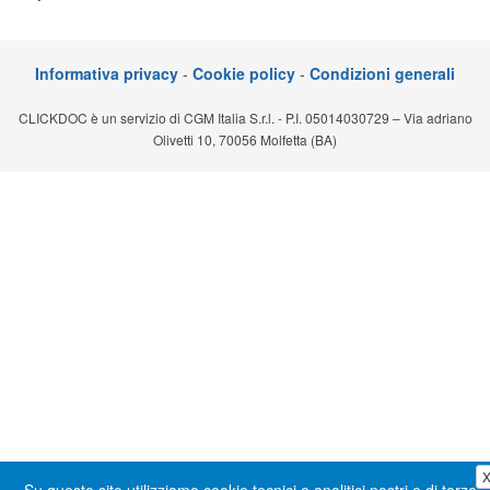
Segreteria virtuale
Teleconsulto
Informativa privacy
-
Cookie policy
-
Condizioni generali
CLICKDOC è un servizio di CGM Italia S.r.l. - P.I. 05014030729 – Via adriano
Olivetti 10, 70056 Molfetta (BA)