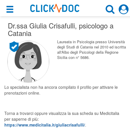
×
×
Dr.ssa Giulia Crisafulli
Motore di ricerca
, psicologo a
Cosa possiamo offrirti
Catania
Cerca uno specialista
Per i pazienti
Laureata in Psicologia presso Università
degli Studi di Catania nel 2010 ed iscritta
Psicologo
all'Albo degli Psicologi della Regione
Prenota una visita
Sicilia con n° 5686.
Catania (CT)
Ricerca specialisti
Consulti online
CERCA
(su medicitalia.it)
Lo specialista non ha ancora compilato il profilo per attivare le
prenotazioni online.
Per gli specialisti
Torna a trovarci oppure visualizza la sua scheda su Medicitalia
Prenotazioni online
per saperne di più:
https://www.medicitalia.it/giuliacrisafulli/
.
Planner e rubrica in cloud