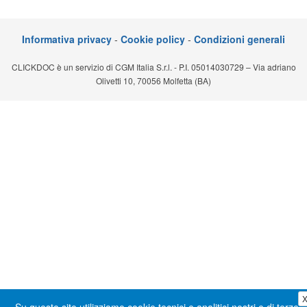
Segreteria virtuale
Informativa privacy
-
Cookie policy
-
Condizioni generali
Teleconsulto
CLICKDOC è un servizio di CGM Italia S.r.l. - P.I. 05014030729 – Via adriano
Olivetti 10, 70056 Molfetta (BA)