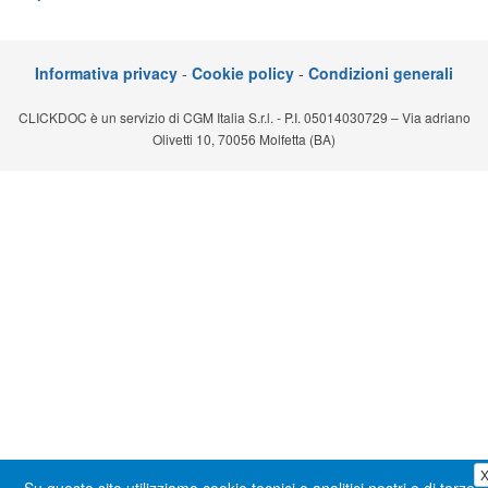
Segreteria virtuale
Teleconsulto
Informativa privacy
-
Cookie policy
-
Condizioni generali
CLICKDOC è un servizio di CGM Italia S.r.l. - P.I. 05014030729 – Via adriano
Olivetti 10, 70056 Molfetta (BA)