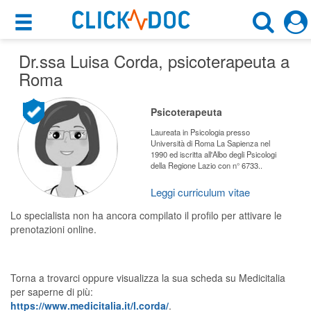
×
×
Dr.ssa Luisa Corda
Motore di ricerca
, psicoterapeuta a
Cosa possiamo offrirti
Roma
Cerca uno specialista
Per i pazienti
Psicoterapeuta
Psicoterapeuta
Prenota una visita
Laureata in Psicologia presso
Università di Roma La Sapienza nel
Roma (RM)
1990 ed iscritta all'Albo degli Psicologi
Ricerca specialisti
della Regione Lazio con n° 6733..
Consulti online
Leggi curriculum vitae
CERCA
(su medicitalia.it)
Lo specialista non ha ancora compilato il profilo per attivare le
prenotazioni online.
Per gli specialisti
Prenotazioni online
Torna a trovarci oppure visualizza la sua scheda su Medicitalia
per saperne di più:
Planner e rubrica in cloud
https://www.medicitalia.it/l.corda/
.