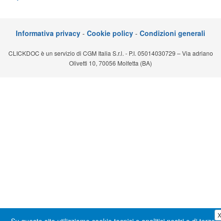
Segreteria virtuale
Teleconsulto
Informativa privacy
-
Cookie policy
-
Condizioni generali
CLICKDOC è un servizio di CGM Italia S.r.l. - P.I. 05014030729 – Via adriano
Olivetti 10, 70056 Molfetta (BA)