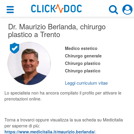
×
×
Dr. Maurizio Berlanda
Motore di ricerca
, chirurgo
Cosa possiamo offrirti
plastico a Trento
Cerca uno specialista
Per i pazienti
Medico estetico
Chirurgo Plastico
Chirurgo generale
Prenota una visita
Chirurgo plastico
Trento (TN)
Ricerca specialisti
Chirurgo plastico
Consulti online
Leggi curriculum vitae
CERCA
(su medicitalia.it)
Lo specialista non ha ancora compilato il profilo per attivare le
prenotazioni online.
Per gli specialisti
Prenotazioni online
Torna a trovarci oppure visualizza la sua scheda su Medicitalia
per saperne di più:
Planner e rubrica in cloud
https://www.medicitalia.it/maurizio.berlanda/
.